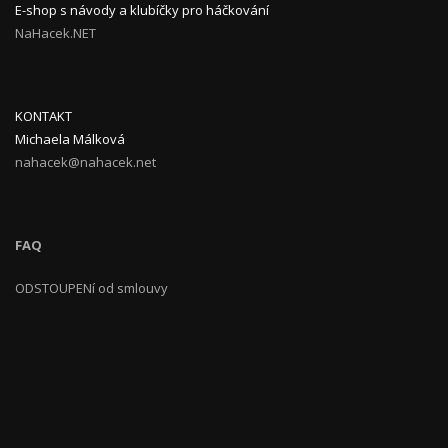
E-shop s návody a klubíčky pro háčkování
NaHacek.NET
KONTAKT
Michaela Málková
nahacek@nahacek.net
FAQ
ODSTOUPENí od smlouvy