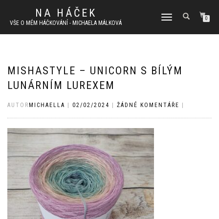
NA HÁČEK
PŘEPNOUT
0
VŠE O MÉM HÁČKOVÁNÍ - MICHAELA MÁLKOVÁ
NAVIGACI
MISHASTYLE – UNICORN S BÍLÝM
LUNÁRNÍM LUREXEM
AUTOR
MICHAELLA
|
02/02/2024
|
ŽÁDNÉ KOMENTÁŘE
|