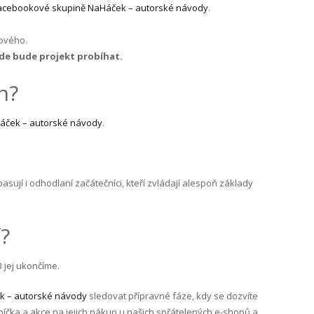
acebookové skupině NaHáček – autorské návody
.
nového.
de bude projekt probíhat.
n?
áček – autorské návody
.
sují i odhodlaní začátečníci, kteří zvládají alespoň základy
?
3 jej ukončíme.
k – autorské návody
sledovat přípravné fáze, kdy se dozvíte
bíčka a akce na jejich nákup u našich spřátelených e-shopů a