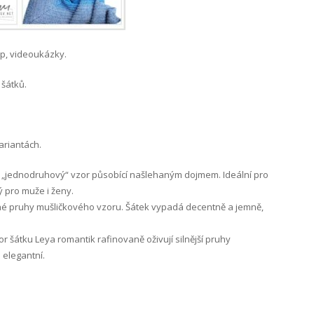
p, videoukázky.
 šátků.
ariantách.
ý „jednodruhový“ vzor působící našlehaným dojmem. Ideální pro
 pro muže i ženy.
mné pruhy mušličkového vzoru. Šátek vypadá decentně a jemně,
or šátku Leya romantik rafinovaně oživují silnější pruhy
 elegantní.