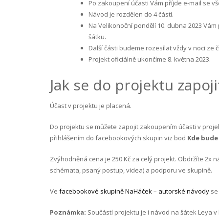
Po zakoupení účasti Vám příjde e-mail se v
Návod je rozdělen do 4 částí.
Na Velikonoční pondělí 10. dubna 2023 Vám 
šátku.
Další části budeme rozesílat vždy v noci ze čtv
Projekt oficiálně ukončíme 8. května 2023.
Jak se do projektu zapoji
Účast v projektu je placená.
Do projektu se můžete zapojit zakoupením účasti v proje
přihlášením do facebookových skupin viz bod
Kde bude 
Zvýhodněná cena je 250 Kč za celý projekt. Obdržíte 2x 
schémata, psaný postup, videa) a podporu ve skupině.
Ve
facebookové skupině NaHáček – autorské návody
se 
Poznámka:
Součástí projektu je i návod na šátek Leya v kl