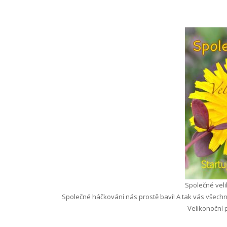
Společné vel
Společné háčkování nás prostě baví! A tak vás všech
Velikonoční 