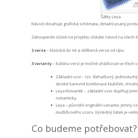
Šátky Leya
Návod obsahuje grafická schémata, detailní psaný postu
Zakoupením účasti na projektu získáte návod na všech 6
2 verze
– klasická do Vé a oblíbená verze od cípu.
3 varianty
– každou verzi je možné uháčkovat ve třech v
Základní vzor – tzv. šlehačkový. Jednoduch
divoké barevné kombinace klubíček, vhodný
Leya Romantik – základní vzor doplňují je
romanticky.
Leya – původní originální varianta. Jemný vz
mušličkového vzoru. Výsledný šátek je velmi
Co budeme potřebovat?