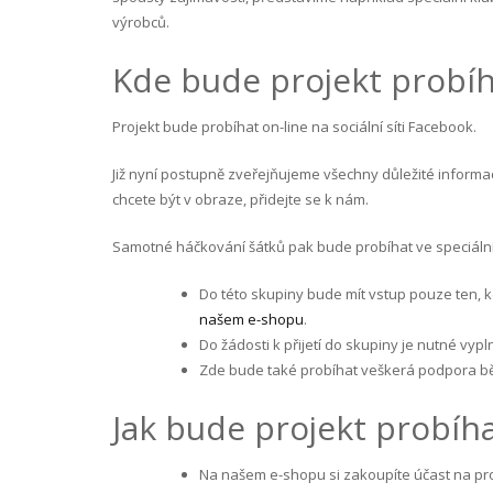
výrobců.
Kde bude projekt probíh
Projekt bude probíhat on-line na sociální síti Facebook.
Již nyní postupně zveřejňujeme všechny důležité inform
chcete být v obraze, přidejte se k nám.
Samotné háčkování šátků pak bude probíhat ve speciáln
Do této skupiny bude mít vstup pouze ten, k
našem e-shopu
.
Do žádosti k přijetí do skupiny je nutné vypl
Zde bude také probíhat veškerá podpora běhe
Jak bude projekt probíh
Na našem e-shopu si zakoupíte účast na proj