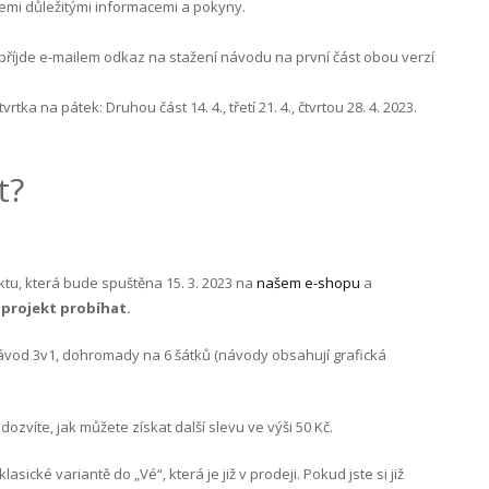
šemi důležitými informacemi a pokyny.
příjde e-mailem odkaz na stažení návodu na první část obou verzí
rtka na pátek: Druhou část 14. 4., třetí 21. 4., čtvrtou 28. 4. 2023.
t?
ktu, která bude spuštěna 15. 3. 2023 na
našem e-shopu
a
projekt probíhat.
návod 3v1, dohromady na 6 šátků (návody obsahují grafická
dozvíte, jak můžete získat další slevu ve výši 50 Kč.
asické variantě do „Vé“, která je již v prodeji. Pokud jste si již