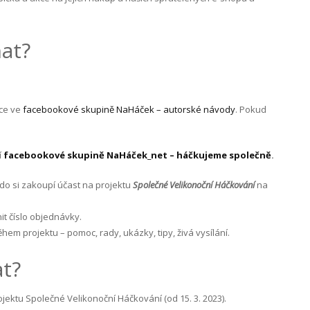
at?
ace ve
facebookové skupině NaHáček – autorské návody
. Pokud
í
facebookové skupině NaHáček_net – háčkujeme společně
.
do si zakoupí účast na projektu
Společné Velikonoční Háčkování
na
nit číslo objednávky.
m projektu – pomoc, rady, ukázky, tipy, živá vysílání.
at?
ektu Společné Velikonoční Háčkování (od 15. 3. 2023).