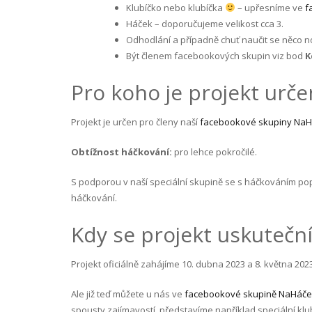
Klubíčko nebo klubíčka
– upřesníme ve
f
Háček – doporučujeme velikost cca 3.
Odhodlání a případně chuť naučit se něco 
Být členem facebookových skupin viz bod
K
Pro koho je projekt urče
Projekt je určen pro členy naší
facebookové skupiny NaH
Obtížnost háčkování:
pro lehce pokročilé.
S podporou v naší speciální skupině se s háčkováním popa
háčkování.
Kdy se projekt uskuteční
Projekt oficiálně zahájíme 10. dubna 2023 a 8. května 202
Ale již teď můžete u nás ve
facebookové skupině NaHáče
spousty zajímavostí, představíme například speciální klu